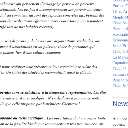
s audacieux qui permettent l’échange (je pense à de précieux
Europe C
ociations). Les projets d’accompagnement des parents au centre
Titres Ar
ocial au commissariat sont des réponses concrètes aux besoins des
Monde
(4
sont des réalisations effectuées après concertation qui répondent
Civiq Sai
ifié lors de nos balades récentes).
Personnal
Associati
Economi
 mise à disposition de locaux aux organisations syndicales, aux
Santé Et
ement d’associations est un puissant vivier de personnes qui
Civiq Ori
t ce fameux lien d’une culture commune.
La Maye
Capitalis
é pour renforcer leur présence et leur capacité à se saisir des
Civiq 53
es. Un statut des bénévoles reconnaîtrait aussi le rôle de
Femmes
(
s.
Rencontr
Civiq Sai
ocratie sans se substituer à la démocratie représentative.
Les élus
, à s’entourer d’avis qualifiés : N’en déplaise à nos concurrents,
News
lle que celle proposée par l'architecte Chemetov !
t opaque ou technocratique
: La concertation doit concerner toute
Abonnez-v
 de la fiscalité locale par les citoyens est très peu avancée, on
publiés.