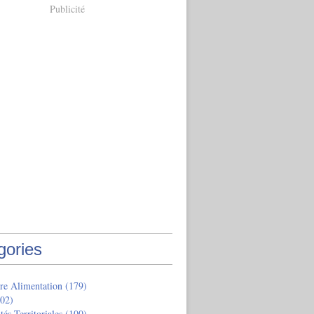
Publicité
gories
re Alimentation
(179)
02)
tés Territoriales
(100)