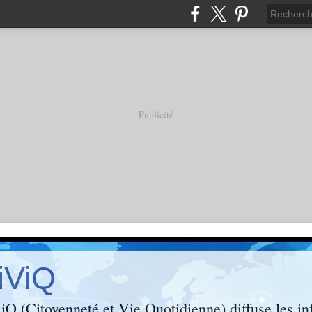
Publicité
iViQ
Q (Citoyenneté et Vie Quotidienne) diffuse les inf