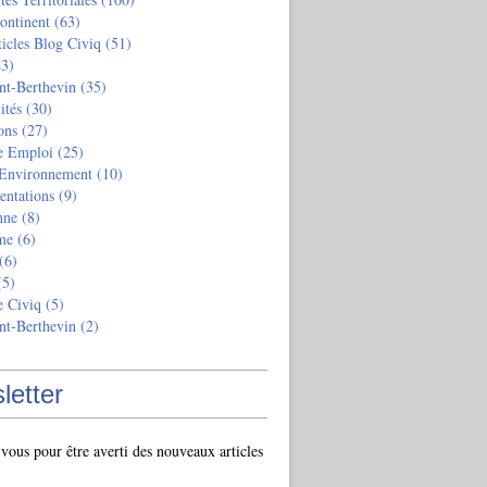
ontinent
(63)
ticles Blog Civiq
(51)
3)
nt-Berthevin
(35)
ités
(30)
ons
(27)
e Emploi
(25)
 Environnement
(10)
entations
(9)
nne
(8)
me
(6)
(6)
5)
e Civiq
(5)
nt-Berthevin
(2)
letter
ous pour être averti des nouveaux articles