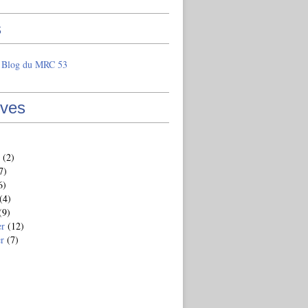
s
e Blog du MRC 53
ives
(2)
7)
6)
(4)
(9)
er
(12)
er
(7)