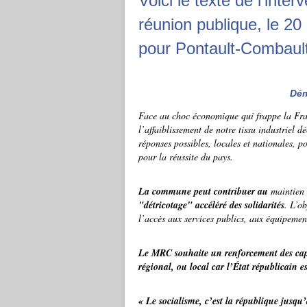
Voici le texte de l’inte
réunion publique, le 20
pour Pontault-Combault
Dém
Face au choc économique qui frappe la Fran
l’affaiblissement de notre tissu industriel 
réponses possibles, locales et nationales, p
pour la réussite du pays.
La commune peut contribuer au
maintien
"détricotage" accéléré des solidarités
. L’ob
l’accès aux services publics, aux équipement
Le MRC souhaite un renforcement des capac
régional, ou local car l’État républicain es
« Le socialisme, c’est la république jusqu