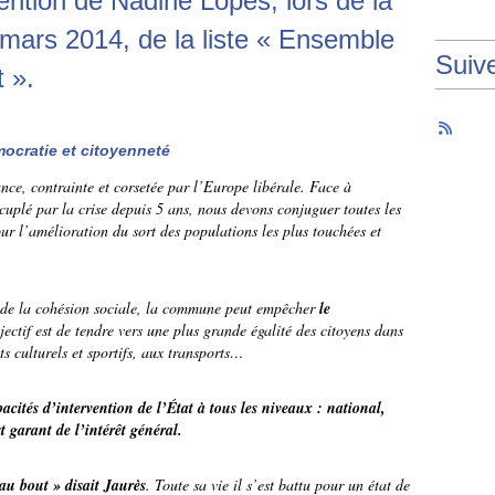
rvention de Nadine Lopes, lors de la
 mars 2014, de la liste « Ensemble
Suiv
 ».
ocratie et citoyenneté
ce, contrainte et corsetée par l’Europe libérale. Face à
décuplé par la crise depuis 5 ans, nous devons conjuguer toutes les
our l’amélioration du sort des populations les plus touchées et
 de la cohésion sociale, la commune peut empêcher
le
jectif est de tendre vers une plus grande égalité des citoyens dans
s culturels et sportifs, aux transports…
ités d’intervention de l’État à tous les niveaux : national,
t garant de l’intérêt général.
’au bout » disait Jaurès
. Toute sa vie il s’est battu pour un état de