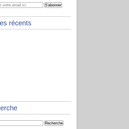
les récents
erche