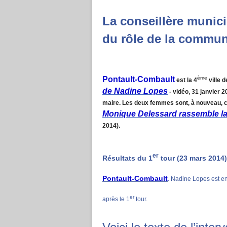
La conseillère munici
du rôle de la commu
Pontault-Combault
ème
est la 4
ville 
de Nadine Lopes
- vidéo, 31 janvier 
maire. Les deux femmes sont, à nouveau, ca
Monique Delessard rassemble l
2014).
er
Résultats du 1
tour (23 mars 2014) 
Pontault-Combault
. Nadine Lopes est e
er
après le 1
tour.