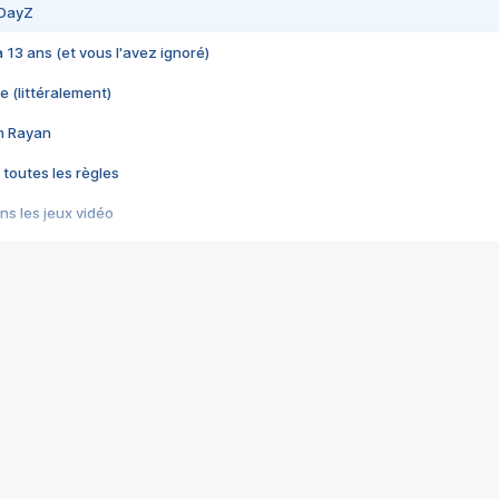
 DayZ
 a 13 ans (et vous l'avez ignoré)
e (littéralement)
im Rayan
 toutes les règles
s les jeux vidéo
us choquant de Rockstar ? - Le scandale BULLY
e plus moche de Steam
du RÊVE tourne au CAUCHEMAR
pendant 8 heures
it… à tort
umiliés par un jeu vidéo
ire - Final Fantasy 8