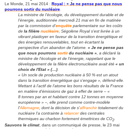
Le Monde, 21 mai 2014 :
Royal : « Je ne pense pas que nous
pourrons sortir du nucléaire
.
La ministre de l’écologie, du développement durable et de
l’énergie, auditionnée mercredi 21 mai en fin de matinée
par la commission d'
enquête
parlementaire sur les coûts
de
la filière
nucléaire
, Ségolène Royal s'est livrée à un
vibrant plaidoyer en faveur de la transition énergétique et
des énergies renouvelables, tout en écartant la
perspective d'un abandon de l'atome.
« Je ne pense pas
que nous pourrons
sortir
du nucléaire »
, a déclaré la
ministre de l'écologie et de l'énergie, rappelant que le
développement de la filière électronucléaire avait été
« un
choix de l'Etat » (…)
.
« Un socle de production nucléaire à 50 % est un atout
dans la transition énergétique qui s'engage »
, défend-elle.
Mettant à l'actif de l'atome les bons résultats de la France
en matière d'émissions de gaz à effet de serre –
«
8 tonnes par an et habitant contre 12 tonnes en moyenne
européenne »
–, elle prend comme contre-modèle
l'
Allemagne
, dont la décision de s'
affranchir
totalement du
nucléaire l'a contrainte à
relancer
des centrales
thermiques au charbon fortement émettrices de CO
.
2
Sauvons le climat
, dans un communiqué de presse, le 23 mai