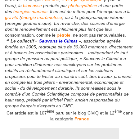
l’eau), la
biomasse
produite par
photosynthèse
et une partie
des
énergies marines
. Il en est de même pour l’énergie due à la
gravité
(
énergie marémotrice
) ou à la géodynamique interne
(énergie géothermique). En revanche, des sources d’énergie
dont le renouvellement est infiniment plus lent que
leur
consommation, comme le
pétrole
, ne sont pas renouvelables.
*
*
Le collectif «
Sauvons le Climat
»
, association agréée
fondée en 2005, regroupe plus de 30.000 membres, directement
et à travers les associations partenaires. Indépendant de tout
groupe de pression ou parti politique, « Sauvons le Climat » a
pour ambition d’informer nos concitoyens sur les problèmes
relatifs au réchauffement climatique et sur les solutions
proposées pour le limiter au moindre coût. Ses travaux prennent
en compte les trois piliers - environnemental, économique et
social - du développement durable. Ils sont réalisés sous le
contrôle d’un Comité Scientifique composé de personnalités de
haut rang, présidé par Michel Petit, ancien responsable du
groupe français d’experts au GIEC.
ème
ème
Cet article est le 107
paru sur le blog CiViQ et le 12
dans
la catégorie
France