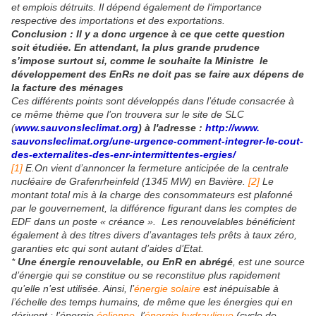
et emplois détruits. Il dépend également de l‘importance
respective des importations et des exportations.
Conclusion : Il y a donc urgence à ce que cette question
soit étudiée. En attendant, la plus grande prudence
s’impose surtout si, comme le souhaite la Ministre le
développement des EnRs ne doit pas se faire aux dépens de
la facture des ménages
Ces différents points sont développés dans l’étude consacrée à
ce même thème que l’on trouvera sur le site de SLC
(
www.sauvonsleclimat.org
) à l'adresse :
http://www.
sauvonsleclimat.org/une-urgence-comment-integrer-le-cout-
des-externalites-des-enr-intermittentes-ergies/
[1]
E.On vient d’annoncer la fermeture anticipée de la centrale
nucléaire de Grafenrheinfeld (1345 MW) en Bavière.
[2]
Le
montant total mis à la charge des consommateurs est plafonné
par le gouvernement, la différence figurant dans les comptes de
EDF dans un poste « créance ». Les renouvelables bénéficient
également à des titres divers d’avantages tels prêts à taux zéro,
garanties etc qui sont autant d’aides d’Etat.
*
Une énergie renouvelable, ou EnR en abrégé
, est une source
d’énergie qui se constitue ou se reconstitue plus rapidement
qu’elle n’est utilisée. Ainsi, l’
énergie solaire
est inépuisable à
l’échelle des temps humains, de même que les énergies qui en
dérivent : l’énergie
éolienne
, l’
énergie hydraulique
(cycle de