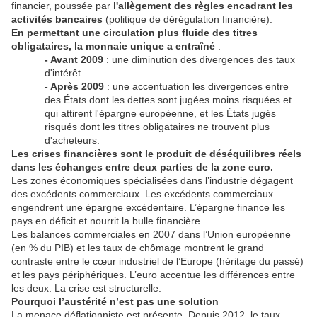
financier, poussée par
l'allègement des règles encadrant les
activités bancaires
(politique de dérégulation financière).
En permettant une circulation plus fluide des
titres
obligataires
, la monnaie unique a entraîné
:
- Avant 2009
: une diminution des divergences des taux
d'intérêt
- Après 2009
: une accentuation les divergences entre
des États dont les dettes sont jugées moins risquées et
qui attirent l'épargne européenne, et les États jugés
risqués dont les titres obligataires ne trouvent plus
d'acheteurs.
Les crises financières sont le produit de déséquilibres réels
dans les échanges entre deux parties de la zone euro.
Les zones économiques spécialisées dans l’industrie dégagent
des excédents commerciaux. Les excédents commerciaux
engendrent une épargne excédentaire. L’épargne finance les
pays en déficit et nourrit la bulle financière.
Les balances commerciales en 2007 dans l’Union européenne
(en % du PIB) et les taux de chômage montrent le grand
contraste entre le cœur industriel de l’Europe (héritage du passé)
et les pays périphériques. L’euro accentue les différences entre
les deux. La crise est structurelle.
Pourquoi l’austérité n’est pas une solution
La menace déflationniste est présente. Depuis 2012, le taux