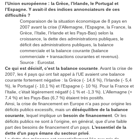
l’Union européenne : la Grèce, l’Irlande, le Portugal et
l’Espagne. Y avait-il des indices annonciateurs de ces
difficultés ?
Comparaison de la situation économique de 8 pays en
2007 avant la crise (l’Allemagne, l’Espagne, la France, la
Grèce, l’Italie, l’Irlande et les Pays-Bas) selon la
croissance, la dette des administrations publiques, le
déficit des administrations publiques, la balance
commerciale et la balance courante (balance
commerciale + transactions courantes et revenus).
Source : Eurostat.
Ce qui est décisif, c’est la balance courante
. Avant la crise de
2007, les 4 pays qui ont fait appel à l’UE avaient une balance
courante fortement négative : la Grèce (- 14,6 %), l’Irlande (- 5,4
%), le Portugal (- 10,1 %) et l’Espagne (- 10 %). Pour la France et
l’Italie, c’était légèrement négatif (-1 % et -1,3 %). L’Allemagne (+
7,4 %) et les Pays-Bas (6,7 %) étaient très positifs.
Ainsi, la crise de financement en Europe n'a pas pour origine les
déficits publics excessifs, mais un
déséquilibre de la
balance
courante
, lequel implique un
besoin de financement
. Or les
déficits publics ne sont à l’origine, en général, que d’une faible
part des besoins de financement d'un pays.
L'essentiel de la
dette d'un pays émane du secteur privé
.
La dette des ménages est essentiellement liée aux prix de