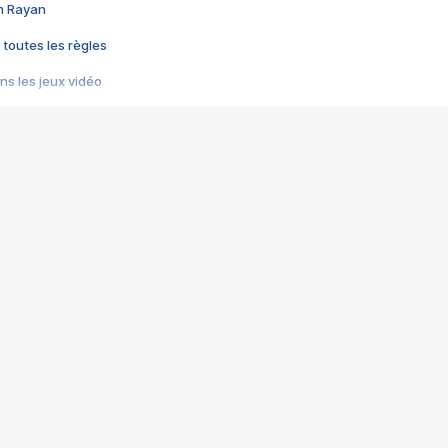
im Rayan
 toutes les règles
s les jeux vidéo
us choquant de Rockstar ? - Le scandale BULLY
e plus moche de Steam
du RÊVE tourne au CAUCHEMAR
pendant 8 heures
it… à tort
umiliés par un jeu vidéo
ire - Final Fantasy 8
ti un empire - Age of Empires
story DOFUS
tard, il crée l'un des pires jeux de tous les temps, MindsEye.