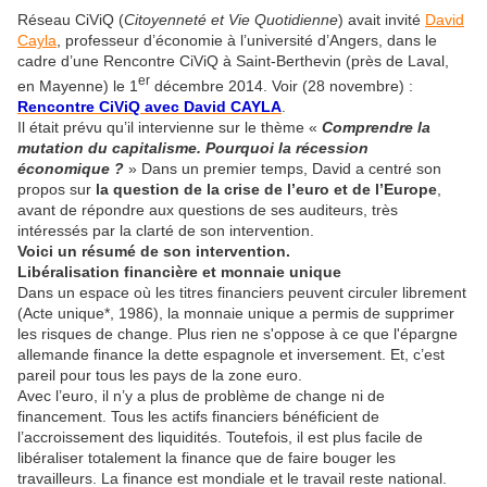
Réseau CiViQ (
Citoyenneté et Vie Quotidienne
) avait invité
David
Cayla
, professeur d’économie à l’université d’Angers, dans le
cadre d’une Rencontre CiViQ à Saint-Berthevin (près de Laval,
er
en Mayenne) le 1
décembre 2014. Voir (28 novembre) :
Rencontre CiViQ avec David CAYLA
.
Il était prévu qu’il intervienne sur le thème «
Comprendre la
mutation du capitalisme. Pourquoi la récession
économique ?
» Dans un premier temps, David a centré son
propos sur
la question de la crise de l’euro et de l’Europe
,
avant de répondre aux questions de ses auditeurs, très
intéressés par la clarté de son intervention.
Voici un résumé de son intervention.
Libéralisation financière et monnaie unique
Dans un espace où les titres financiers peuvent circuler librement
(Acte unique*, 1986), la monnaie unique a permis de supprimer
les risques de change. Plus rien ne s'oppose à ce que l'épargne
allemande finance la dette espagnole et inversement. Et, c’est
pareil pour tous les pays de la zone euro.
Avec l’euro, il n’y a plus de problème de change ni de
financement. Tous les actifs financiers bénéficient de
l’accroissement des liquidités. Toutefois, il est plus facile de
libéraliser totalement la finance que de faire bouger les
travailleurs. La finance est mondiale et le travail reste national.