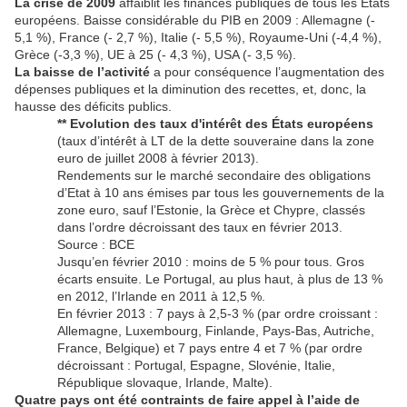
La crise de 2009
affaiblit les finances publiques de tous les Etats
européens. Baisse considérable du PIB en 2009 : Allemagne (-
5,1 %), France (- 2,7 %), Italie (- 5,5 %), Royaume-Uni (-4,4 %),
Grèce (-3,3 %), UE à 25 (- 4,3 %), USA (- 3,5 %).
La baisse de l’activité
a pour conséquence l’augmentation des
dépenses publiques et la diminution des recettes, et, donc, la
hausse des déficits publics.
** Evolution des taux d'intérêt des États européens
(taux d’intérêt à LT de la dette souveraine dans la zone
euro de juillet 2008 à février 2013).
Rendements sur le marché secondaire des obligations
d’Etat à 10 ans émises par tous les gouvernements de la
zone euro, sauf l’Estonie, la Grèce et Chypre, classés
dans l’ordre décroissant des taux en février 2013.
Source : BCE
Jusqu’en février 2010 : moins de 5 % pour tous. Gros
écarts ensuite. Le Portugal, au plus haut, à plus de 13 %
en 2012, l’Irlande en 2011 à 12,5 %.
En février 2013 : 7 pays à 2,5-3 % (par ordre croissant :
Allemagne, Luxembourg, Finlande, Pays-Bas, Autriche,
France, Belgique) et 7 pays entre 4 et 7 % (par ordre
décroissant : Portugal, Espagne, Slovénie, Italie,
République slovaque, Irlande, Malte).
Quatre pays ont été contraints de faire appel à l’aide de