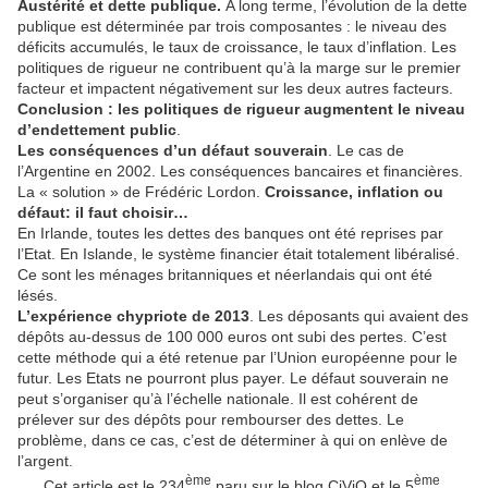
Austérité et dette publique.
A long terme, l’évolution de la dette
publique est déterminée par trois composantes : le niveau des
déficits accumulés, le taux de croissance, le taux d’inflation. Les
politiques de rigueur ne contribuent qu’à la marge sur le premier
facteur et impactent négativement sur les deux autres facteurs.
Conclusion : les politiques de rigueur augmentent le niveau
d’endettement public
.
Les conséquences d’un défaut souverain
. Le cas de
l’Argentine en 2002. Les conséquences bancaires et financières.
La « solution » de Frédéric Lordon.
Croissance, inflation ou
défaut: il faut choisir…
En Irlande, toutes les dettes des banques ont été reprises par
l’Etat. En Islande, le système financier était totalement libéralisé.
Ce sont les ménages britanniques et néerlandais qui ont été
lésés.
L’expérience chypriote de 2013
. Les déposants qui avaient des
dépôts au-dessus de 100 000 euros ont subi des pertes. C’est
cette méthode qui a été retenue par l’Union européenne pour le
futur. Les Etats ne pourront plus payer. Le défaut souverain ne
peut s’organiser qu’à l’échelle nationale. Il est cohérent de
prélever sur des dépôts pour rembourser des dettes. Le
problème, dans ce cas, c’est de déterminer à qui on enlève de
l’argent.
ème
ème
Cet article est le 234
paru sur le blog CiViQ et le 5
,