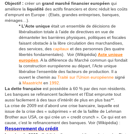
Objectif :
créer un
grand marché financier européen
qui
améliore la
liquidité
des actifs financiers et donc réduit les coûts
d’emprunt en Europe : (Etats, grandes entreprises, banques,
ménages…).
* L’Acte unique
était un ensemble de décisions de
libéralisation totale à l’aide de directives en vue de
démanteler les barrières physiques, politiques et fiscales
faisant obstacle à la libre circulation des marchandises,
des services, des
capitaux
et des personnes (les quatre
libertés fondamentales). Voir (Wikipédia)
Acte unique
européen
. A la différence du Marché commun qui fondait
la construction européenne au départ, l’Acte unique
libéralise l’ensemble des facteurs de production. Il a
ouvert le chemin au
Traité sur l'Union européenne
signé
à
Maastricht
en
1992
.
La dette française
est possédée à 60 % par des non résidents.
Les banques se refinancent facilement et l’Etat emprunte tout
aussi facilement à des taux d’intérêt de plus en plus bas**.
La crise de 2009 est d’abord une crise bancaire, laquelle est
issue de la crise des « subprimes » et de la faillite de Lehman
Brother aux USA, ce qui crée un « credit crunch ». Ce qui est en
cause, c’est le refinancement des banques. Voir (Wikipédia) :
Resserrement du crédit
.