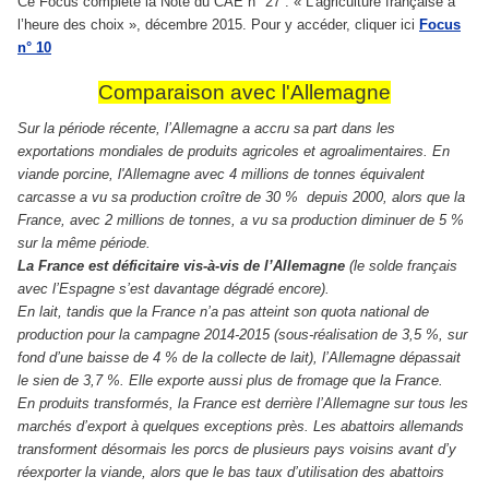
Ce Focus complète la Note du CAE n° 27 : « L’agriculture française à
l’heure des choix », décembre 2015.
Pour
y
accéder, cliquer ici
Focus
n° 10
Comparaison avec l'Allemagne
Sur la période récente, l’Allemagne a accru sa part dans les
exportations mondiales de produits agricoles et agroalimentaires. En
viande porcine, l'Allemagne avec 4 millions de tonnes équivalent
carcasse a vu sa production croître de 30 % depuis 2000, alors que la
France, avec 2 millions de tonnes, a vu sa production diminuer de 5 %
sur la même période.
La France est déficitaire vis‐à‐vis de l’Allemagne
(le solde français
avec l’Espagne s’est davantage dégradé encore).
En lait, tandis que la France n’a pas atteint son quota national de
production pour la campagne 2014‐2015 (sous‐réalisation de 3,5 %, sur
fond d’une baisse de 4 % de la collecte de lait), l’Allemagne dépassait
le sien de 3,7 %. Elle exporte aussi plus de fromage que la France.
En produits transformés, la France est derrière l’Allemagne sur tous les
marchés d’export à quelques exceptions près. Les abattoirs allemands
transforment désormais les porcs de plusieurs pays voisins avant d’y
réexporter la viande, alors que le bas taux d’utilisation des abattoirs