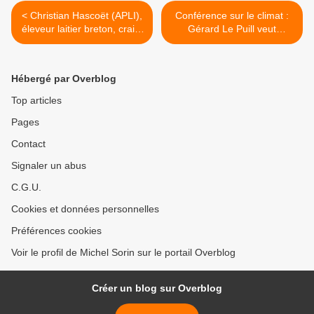
< Christian Hascoët (APLI),
Conférence sur le climat :
éleveur laitier breton, craint
Gérard Le Puill veut
le pire pour 2016
changer l'agriculture >
Hébergé par Overblog
Top articles
Pages
Contact
Signaler un abus
C.G.U.
Cookies et données personnelles
Préférences cookies
Voir le profil de Michel Sorin sur le portail Overblog
Créer un blog sur Overblog