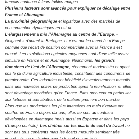
français contribue à leurs faibles marges.
Plusieurs facteurs sont avancés pour expliquer ce décalage entre
France et Allemagne
.
La proximité géographique
et logistique avec des marchés de
consommation dynamiques en est un.
L’élargissement a mis l’Allemagne au centre de l’Europe
, «
éloignant » d’autant la Bretagne, et c’est sur les marchés d’Europe
centrale que l’écart de position commerciale avec la France s’est
creusé. Les exploitations agricoles moyennes sont d’une taille assez
similaire en France et en Allemagne. Néanmoins,
les grands
domaines de l’est de l’Allemagne
, récemment modernisés et ayant
pris le pli d’une agriculture industrielle, constituent des concurrents de
premier ordre. Ces industries ont bénéficié d’investissements massifs
dans des nouvelles unités de production après la réunification, et elles
sont davantage robotisées qu’en France. Elles procurent en particulier
aux laiteries et aux abattoirs de la matière première bon marché.
Alors que les productions les plus intensives en main d’œuvre ont
souffert en France depuis dix ans, elles se sont au contraire
développées en Allemagne (mais aussi en Espagne et dans les pays
d’Europe centrale).
Les chiffres sur les écarts de coût du travail
ne
sont pas tous cohérents mais les écarts mesurés semblent très
importants, en particulier pour le travail peu qualifié.