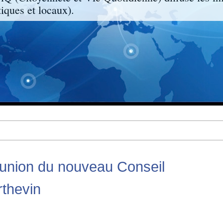
ques et locaux).
éunion du nouveau Conseil
rthevin