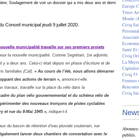
rière; Soulagement de voir un dossier qui a mis deux ans et demi
Europe C
Titres Ar
Monde
(4
Civiq Sai
 Conseil municipal jeudi 9 juillet 2020.
Personnal
Associati
Economi
ouvelle municipalité travaille sur ses
premiers projets
Santé Et
our la nouvelle municipalité. Corinne Segrétain, 1re adjointe,
Civiq Ori
La Maye
il y a deux ans. Celui-ci était depuis en phase d’écriture et de
Capitalis
ons familiales (Caf).
« Au cours de l’été, nous allons démarrer
Civiq 53
oppant des actions de terrain »,
annonce-t-elle.
Femmes
(
Rencontr
x travaux, travaille sur la place du vélo dans la
Civiq Sai
e cadre du plan vélo gouvernemental et du schéma vélo de
xpérimenter des nouveaux tronçons de pistes cyclables
News
 et rue du 8-Mai 1945 »,
indique-t-il.
ux du bassin de rétention d’eau pluviale souterrain, rue
Abonnez-v
également lancer deux chantiers de concertation avec le
publiés.