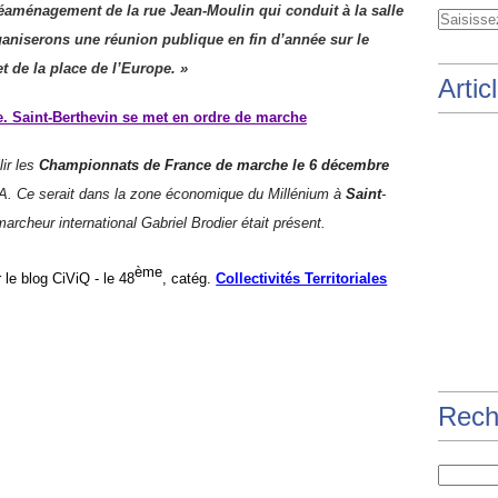
e réaménagement de la rue Jean-Moulin qui conduit à la salle
rganiserons une réunion publique en fin d’année sur le
t de la place de l’Europe. »
Artic
e. Saint-Berthevin se met en ordre de marche
lir les
Championnats de France de
marche
le 6 décembre
FA
. Ce serait dans la
zone économique du Millénium à
Saint
-
marcheur international Gabriel Brodier
était présent
.
ème
 le blog CiViQ -
le 4
8
, catég.
Collectivités Territoriales
Rech