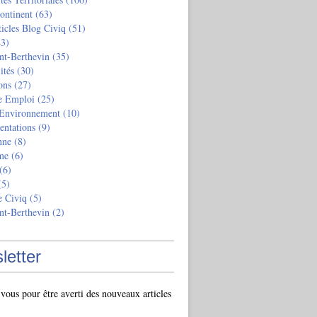
ontinent
(63)
ticles Blog Civiq
(51)
3)
nt-Berthevin
(35)
ités
(30)
ons
(27)
e Emploi
(25)
 Environnement
(10)
entations
(9)
nne
(8)
me
(6)
(6)
5)
e Civiq
(5)
nt-Berthevin
(2)
letter
ous pour être averti des nouveaux articles