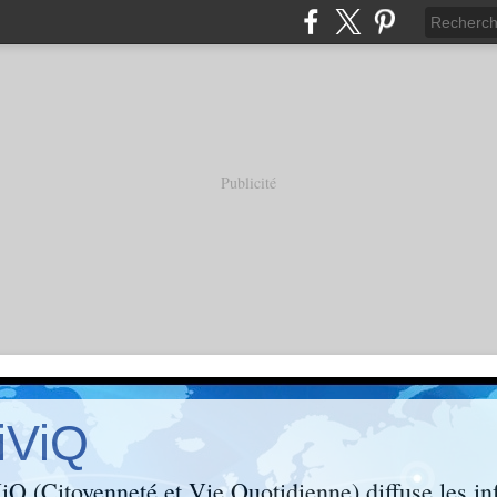
Publicité
iViQ
Q (Citoyenneté et Vie Quotidienne) diffuse les inf