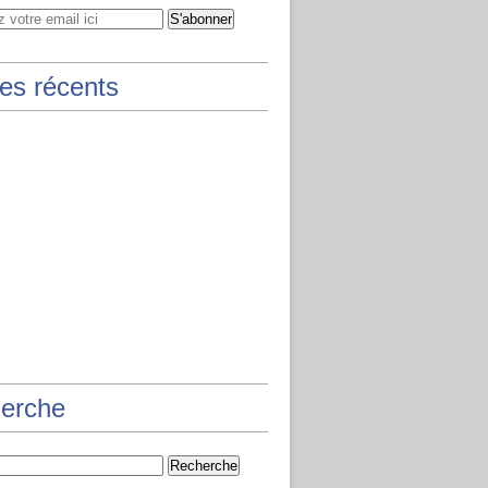
les récents
erche