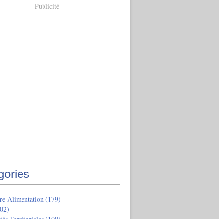
Publicité
gories
re Alimentation
(179)
02)
tés Territoriales
(100)