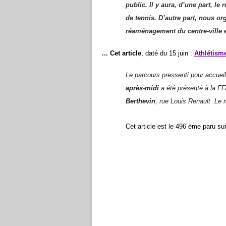
public. Il y aura, d’une part, l
de tennis. D’autre part, nous o
réaménagement du centre-ville e
...
Cet article
, daté du 15 juin :
Athlétism
Le parcours pressenti pour accueil
après-midi
a été présenté à la F
Berthevin
,
rue Louis Renault. Le
C
et article est le 49
6
ème paru sur