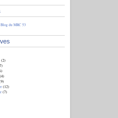
s
e Blog du MRC 53
ives
(2)
7)
6)
(4)
(9)
er
(12)
er
(7)