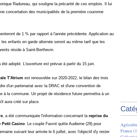
onique Radureau, qui souligne la précarité de ces emplois. Il lui
une concertation des municipalités de la première couronne
nteront de 1 % par rapport à l'année précédente. Application au
 les enfants en garde alternée seront au même tarif que les
arents réside à Saint-Berthevin.
 été adopté. L'ouverture est prévue à partir du 15 juin.
ale T'Atrium
est renouvelée sur 2020-2022, le bilan des trois
re d'un partenariat avec la DRAC et d'une convention de
e à la commune. Un projet de résidence future permettra à un
il aura créé sur place.
Caté
re
, a été communiquée l'information concernant la
reprise du
e Petit Casino
. Le couple Favrot quitte Audierne (29) pour
Agricultu
France
(1
emaine suivant leur arrivée le 6 juillet, avec l'objectif d'y rester
Collectivi