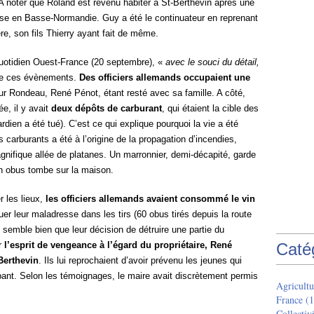
é. A noter que Roland est revenu habiter à St-Berthevin après une
rise en Basse-Normandie. Guy a été le continuateur en reprenant
ère, son fils Thierry ayant fait de même.
quotidien Ouest-France (20 septembre), «
avec le souci du détail,
e ces évènements.
Des officiers allemands occupaient une
eur Rondeau, René Pénot, étant resté avec sa famille. A côté,
ée, il y avait
deux dépôts de carburant
, qui étaient la cible des
ien a été tué). C’est ce qui explique pourquoi la vie a été
carburants a été à l’origine de la propagation d’incendies,
gnifique allée de platanes. Un marronnier, demi-décapité, garde
un obus tombe sur la maison.
r les lieux,
les officiers allemands avaient consommé le vin
quer leur maladresse dans les tirs (60 obus tirés depuis la route
l semble bien que leur décision de détruire une partie du
ar
l’esprit de vengeance à l’égard du propriétaire, René
Caté
-Berthevin
. Ils lui reprochaient d’avoir prévenu les jeunes qui
pant. Selon les témoignages, le maire avait discrètement permis
Agricultu
France
(1
Collectivi