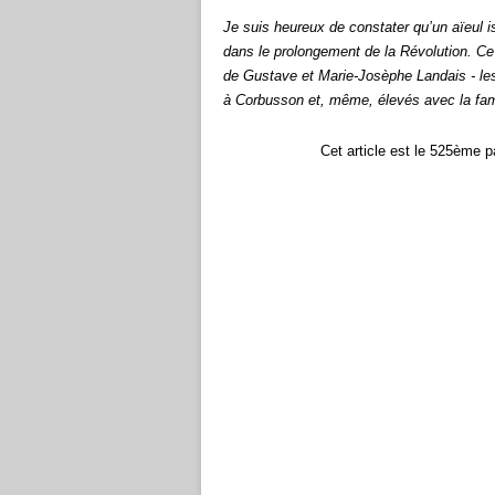
Je suis heureux de constater qu’un aïeul 
dans le prolongement de la Révolution. Ce
de Gustave et Marie-Josèphe Landais - le
à Corbusson et, même, élevés avec la famil
C
et article est le 52
5
ème pa