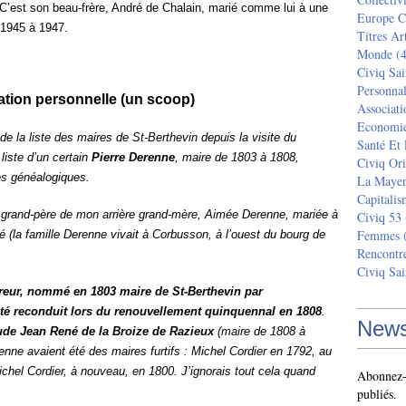
 C’est son beau-frère, André de Chalain, marié comme lui à une
Europe C
 1945 à 1947.
Titres Ar
Monde
(4
Civiq Sai
Personnal
ation personnelle (un scoop)
Associati
Economi
 de la liste des maires de St-Berthevin depuis la visite du
Santé Et
liste d’un certain
Pierre Derenne
, maire de 1803 à 1808,
Civiq Ori
s généalogiques.
La Maye
Capitalis
ère grand-père de mon arrière grand-mère, Aimée Derenne, mariée à
Civiq 53
Femmes
(
é (la famille Derenne vivait à Corbusson, à l’ouest du bourg de
Rencontr
Civiq Sai
ureur, nommé en 1803 maire de St-Berthevin par
 été reconduit lors du renouvellement quinquennal en 1808
.
News
ude Jean René de la Broize de Razieux
(maire de 1808 à
nne avaient été des maires furtifs : Michel Cordier en 1792, au
ichel Cordier, à nouveau, en 1800. J’ignorais tout cela quand
Abonnez-v
publiés.