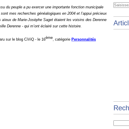
issu du peuple a pu exercer une importante fonction municipale
 sont mes recherches généalogiques en 2004 et l’appui précieux
s aïeux de Marie-Josèphe Saget étaient les voisins des Derenne
Artic
le Derenne - qui m’ont éclairé sur cette histoire.
ème
ru sur le blog CiViQ -
le 1
6
, catégorie
Personnalités
Rech