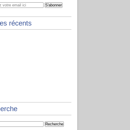
les récents
erche