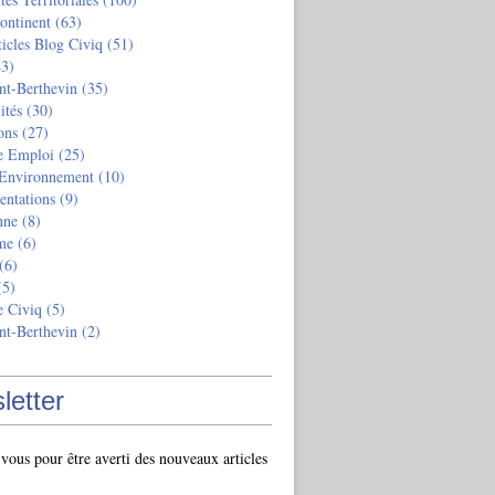
ontinent
(63)
ticles Blog Civiq
(51)
3)
nt-Berthevin
(35)
ités
(30)
ons
(27)
e Emploi
(25)
 Environnement
(10)
entations
(9)
nne
(8)
me
(6)
(6)
5)
e Civiq
(5)
nt-Berthevin
(2)
letter
ous pour être averti des nouveaux articles