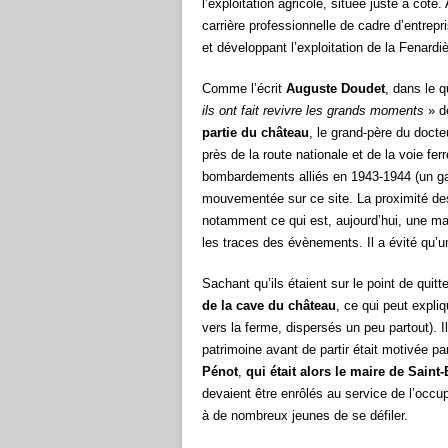
l’exploitation agricole, située juste à côt
carrière professionnelle de cadre d’entrep
et développant l’exploitation de la Fenardi
Comme l’écrit
Auguste Doudet
, dans le 
ils ont fait revivre les grands moments
» d
partie du château
, le grand-père du doct
près de la route nationale et de la voie ferr
bombardements alliés en 1943-1944 (un gard
mouvementée sur ce site. La proximité des 
notamment ce qui est, aujourd’hui, une ma
les traces des évènements. Il a évité qu’
Sachant qu’ils étaient sur le point de quitte
de la cave du château
, ce qui peut expli
vers la ferme, dispersés un peu partout). I
patrimoine avant de partir était motivée p
Pénot
,
qui était alors le maire de Saint
devaient être enrôlés au service de l’occu
à de nombreux jeunes de se défiler.