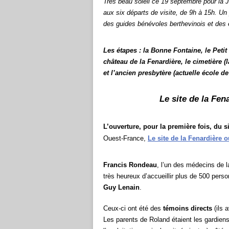
Très beau soleil ce 19 septembre pour la 
aux six départs de visite, de 9h à 15h. U
des guides bénévoles berthevinois et des 
Les étapes : la Bonne Fontaine, le Petit 
château de la Fenardière, le cimetière (
et l’ancien presbytère (actuelle école 
Le site de la Fen
L’ouverture, pour la première fois, du si
Ouest-France,
Le site de la Fenardière o
Francis Rondeau
, l’un des médecins de l
très heureux d’accueillir plus de 500 per
Guy Lenain
.
Ceux-ci ont été des
témoins directs
(ils 
Les parents de Roland étaient les gardien