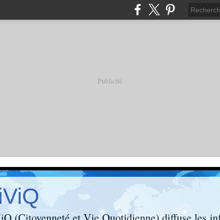
Publicité
iViQ
Q (Citoyenneté et Vie Quotidienne) diffuse les inf