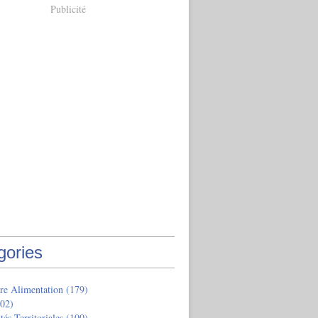
Publicité
gories
re Alimentation
(179)
02)
tés Territoriales
(100)