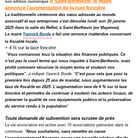
À Saint-Berthevin, le maire
son édition numérique
annonce l'augmentation de la taxe
foncière
La traditionnelle cérémonie des vœux adressée au monde
associatif et aux entreprises s’est déroulée lundi soir 20 janvier
2025 dans la salle du Reflet, à Saint-Berthevin (en Mayenne).
Le maire
Yannick Borde
a fait une annonce inattendue concernant
la fiscalité locale
.
+ 4 % sur la taxe foncière
"
Vous connaissez tous la situation des finances publiques. Ce
n’est pas le court terme qui nous inquiète à Saint-Berthevin, mais
plutôt comment sécuriser le moyen terme et soutenir nos
politiques
"
, a indiqué Yannick Borde.
"
C’est
pour cela que pour la
première fois depuis 25 ans
de mandat, nous augmenterons les
taux de fiscalité en 2025.
L’augmentation sera de 4 % sur la taxe
foncière et permettra de continuer à soutenir les acteurs locaux, de
préserver la qualité de
nos équipements publics et la préservation
du service
rendu à la population
"
.
Toute demande de subvention sera scrutée de près
La vie associative est active avec 75 associations présentes dans la
commune. "
Nous souhaitons, sans remettre en cause
l'accompagnement financier, nouer une nouvelle relation afin de