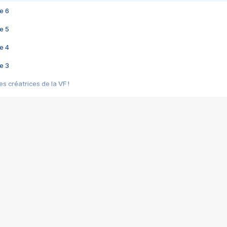
e 6
e 5
e 4
e 3
s créatrices de la VF !
e 2
e 1
e Mektoub My Love arrive enfin ! Rencontre avec Shaïn Boumedine et Sal
i : après Toni en famille
elle réalise le bouleversant Dites lui que je l'aime
ais ! Rencontre autour de Vie privée de Rebecca Zlotowski
 de Marguerite, Grave... Rencontre avec Ella Rumpf