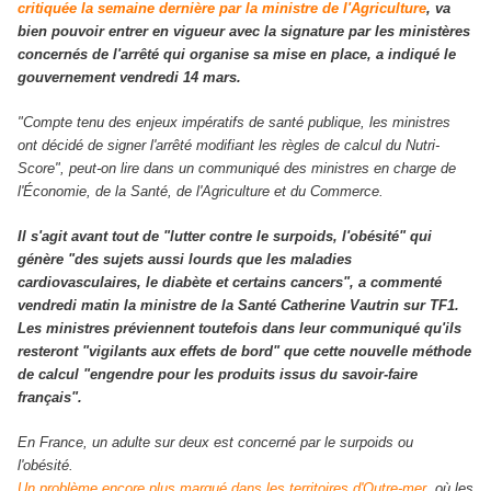
critiquée la semaine dernière par la ministre de l'Agriculture
, va
bien pouvoir entrer en vigueur avec la signature par les ministères
concernés de l'arrêté qui organise sa mise en place, a indiqué le
gouvernement vendredi 14 mars.
"Compte tenu des enjeux impératifs de santé publique, les ministres
ont décidé de signer l'arrêté modifiant les règles de calcul du Nutri-
Score"
, peut-on lire dans un communiqué des ministres en charge de
l'Économie, de la Santé, de l'Agriculture et du Commerce.
Il s'agit avant tout de
"lutter contre le surpoids, l'obésité"
qui
génère
"des sujets aussi lourds que les maladies
cardiovasculaires, le diabète et certains cancers"
, a commenté
vendredi matin la ministre de la Santé Catherine Vautrin sur TF1.
Les ministres préviennent toutefois dans leur communiqué qu'ils
resteront
"vigilants aux effets de bord"
que cette nouvelle méthode
de calcul
"engendre pour les produits issus du savoir-faire
français"
.
En France, un adulte sur deux est concerné par le surpoids ou
l'obésité.
Un problème encore plus marqué dans les territoires d'Outre-mer
, où les