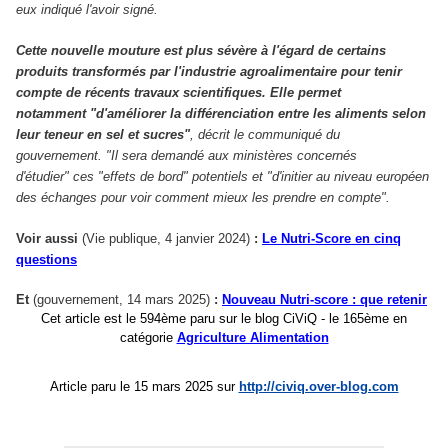
eux indiqué l'avoir signé.
Cette nouvelle mouture est plus sévère à l'égard de certains
produits transformés par l'industrie agroalimentaire pour tenir
compte de récents travaux scientifiques. Elle permet
notamment
"d'améliorer la différenciation entre les aliments selon
leur teneur en sel et sucres"
, décrit le communiqué du
gouvernement.
"Il sera demandé aux ministères concernés
d'étudier"
ces
"effets de bord"
potentiels et
"d'initier au niveau européen
des échanges pour voir comment mieux les prendre en compte"
.
Voir aussi
(Vie publique, 4 janvier 2024)
:
Le Nutri-Score en cinq
questions
Et
(gouvernement, 14 mars 2025)
:
Nouveau Nutri-score : que retenir
C
et article est le 59
4
ème paru sur le blog CiViQ -
le 16
5
ème en
catégorie
Agriculture Alimentation
Article paru le 1
5
mars 2025 sur
http://civiq.over-blog.com