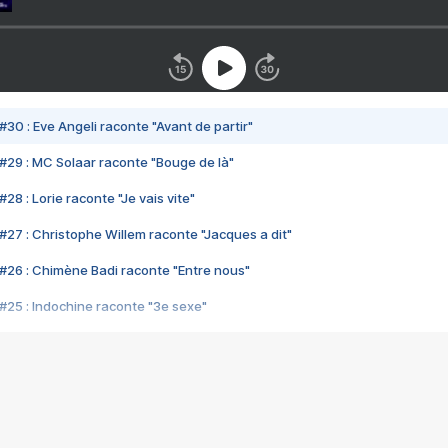
#30 : Eve Angeli raconte "Avant de partir"
#29 : MC Solaar raconte "Bouge de là"
28 : Lorie raconte "Je vais vite"
#27 : Christophe Willem raconte "Jacques a dit"
#26 : Chimène Badi raconte "Entre nous"
#25 : Indochine raconte "3e sexe"
#24 : Zaho raconte "C'est chelou"
#23 : Patrick Bruel raconte "Au café des délices"
#22 : Kyo raconte "Le chemin"