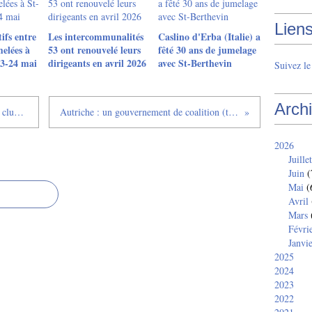
Lien
ifs entre
Les intercommunalités
Caslino d'Erba (Italie) a
elées à
53 ont renouvelé leurs
fêté 30 ans de jumelage
23-24 mai
dirigeants en avril 2026
avec St-Berthevin
Suivez l
Arch
St-Berthevin et St-Loup-du-Dorat : le club de tennis de table a 60 ans
Autriche : un gouvernement de coalition (trois partis) à la tête du pays
2026
Juillet
Juin
(
Mai
(
Avril
Mars
Févri
Janvi
2025
2024
2023
2022