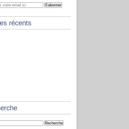
les récents
erche