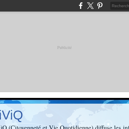
Publicité
iViQ
Q (Citoyenneté et Vie Quotidienne) diffuse les inf