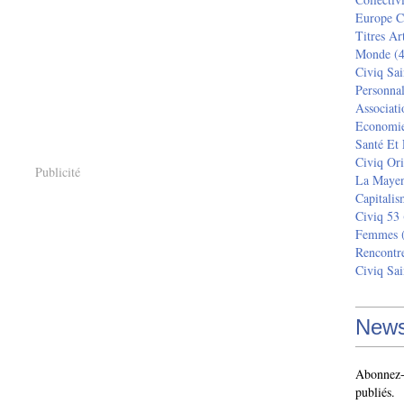
Europe C
Titres Ar
Monde
(4
Civiq Sai
Personnal
Associati
Economi
Santé Et
Civiq Ori
Publicité
La Maye
Capitalis
Civiq 53
Femmes
(
Rencontr
Civiq Sai
News
Abonnez-v
publiés.