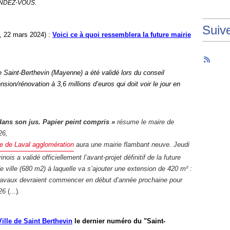
ENDEZ-VOUS.
Suiv
, 22 mars 2024)
:
Voici ce à quoi ressemblera la future mairie
 de Saint-Berthevin (Mayenne) a été validé lors du conseil
ion/rénovation à 3,6 millions d’euros qui doit voir le jour en
ans son jus. Papier peint compris »
résume le maire de
026,
e de Laval agglomération
aura une mairie flambant neuve. Jeudi
ois a validé officiellement l’avant-projet définitif de la future
 de ville (680 m2) à laquelle va s’ajouter une extension de 420 m² :
travaux devraient commencer en début d’année prochaine pour
26
(...)
.
Ville de Saint Berthevin
le dernier numéro du "Saint-