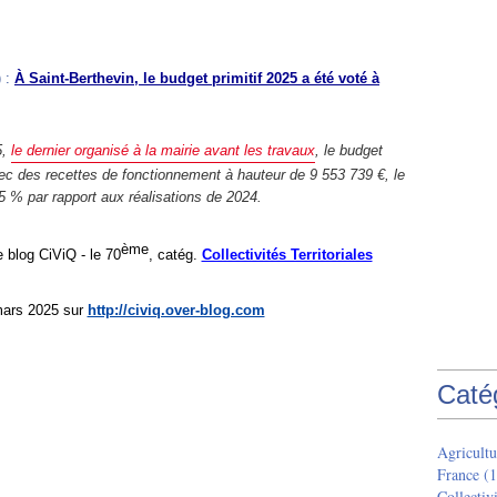
) :
À Saint-Berthevin, le budget primitif 2025 a été voté à
5,
le dernier organisé à la mairie avant les travaux
, le budget
Avec des recettes de fonctionnement à hauteur de 9 553 739 €, le
5 % par rapport aux réalisations de 2024.
ème
e blog CiViQ -
le
70
, catég.
Collectivités Territoriales
ars 2025 sur
http://civiq.over-blog.com
Caté
Agricultu
France
(1
Collectivi