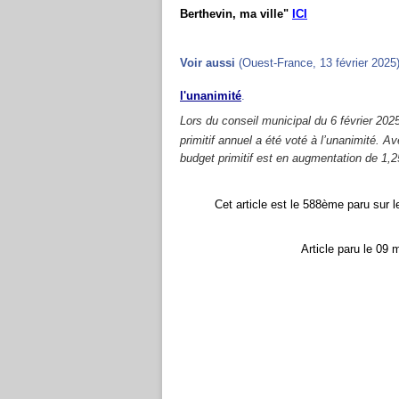
Berthevin, ma ville"
ICI
Voir aussi
(Ouest-France, 13 février 2025
l'unanimité
.
Lors du conseil municipal du 6 février 202
primitif annuel a été voté à l’unanimité. 
budget primitif est en augmentation de 1,2
C
et article est le 58
8
ème paru sur l
Article paru le 0
9
m