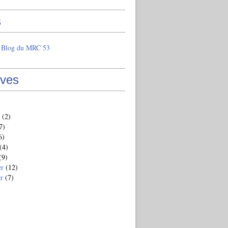
s
e Blog du MRC 53
ives
(2)
7)
6)
(4)
(9)
er
(12)
er
(7)