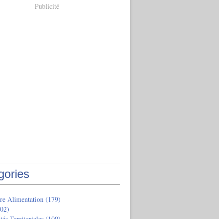
Publicité
gories
re Alimentation
(179)
02)
tés Territoriales
(100)