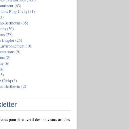
ontinent
(63)
ticles Blog Civiq
(51)
3)
nt-Berthevin
(35)
ités
(30)
ons
(27)
e Emploi
(25)
 Environnement
(10)
entations
(9)
nne
(8)
me
(6)
(6)
5)
e Civiq
(5)
nt-Berthevin
(2)
letter
ous pour être averti des nouveaux articles