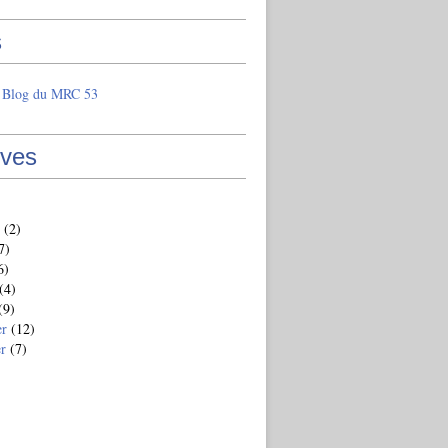
s
e Blog du MRC 53
ives
(2)
7)
6)
(4)
(9)
er
(12)
er
(7)