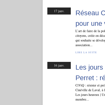
17 janv.
Réseau Ci
pour une 
L’art de faire de la po
citoyens, créée en déc
qui souhaite se dével
association...
LIRE LA SUITE
16 janv.
Les jours 
Perret : r
CiViQ : résister et pr
Cinéville de Laval, à 
Les jours heureux | Un
membre...