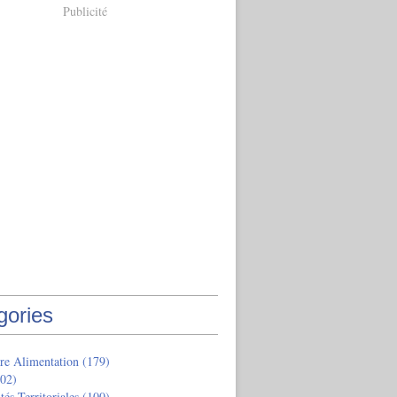
Publicité
gories
re Alimentation
(179)
02)
tés Territoriales
(100)