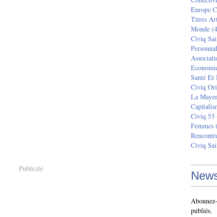
Europe C
Titres Ar
Monde
(4
Civiq Sai
Personnal
Associati
Economi
Santé Et
Civiq Ori
La Maye
Capitalis
Civiq 53
Femmes
(
Rencontr
Civiq Sai
Publicité
News
Abonnez-v
publiés.