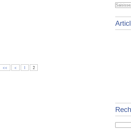
Artic
<<
<
1
2
Rech