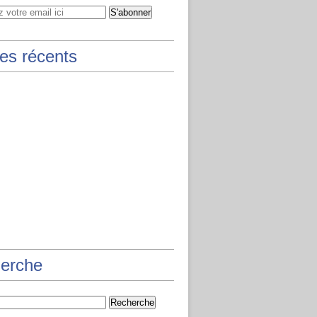
les récents
erche