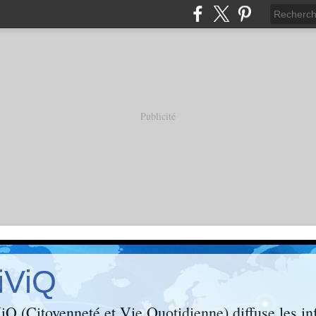
Publicité
iViQ
Q (Citoyenneté et Vie Quotidienne) diffuse les inf