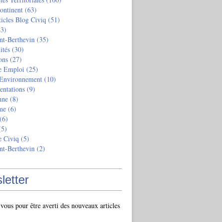
ontinent
(63)
ticles Blog Civiq
(51)
3)
nt-Berthevin
(35)
ités
(30)
ons
(27)
e Emploi
(25)
 Environnement
(10)
entations
(9)
nne
(8)
me
(6)
(6)
5)
e Civiq
(5)
nt-Berthevin
(2)
letter
ous pour être averti des nouveaux articles