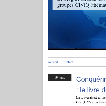
groupes CiViQ (thémati
Accueil
Contact
19 janv.
Conquérir
: le livre
La souveraineté alimen
CiViQ. C’est un thème 