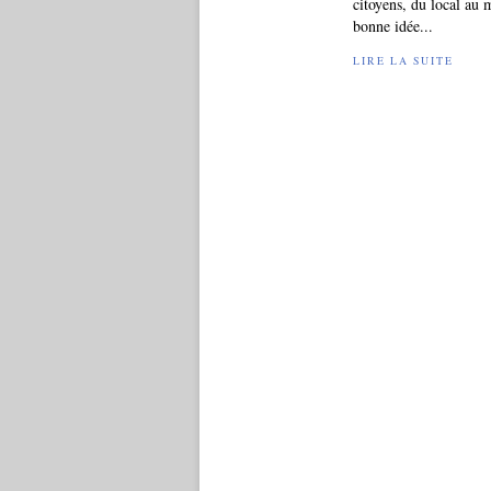
citoyens, du local au 
bonne idée...
LIRE LA SUITE