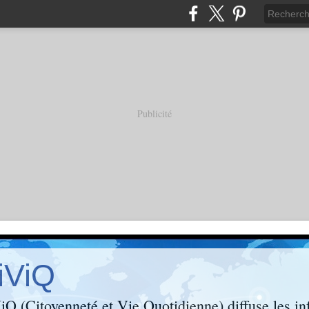
Publicité
iViQ
Q (Citoyenneté et Vie Quotidienne) diffuse les inf