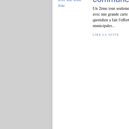
Un 2ème tour seulemen
avec une grande carte
quotidien a fait l'effo
municipales...
LIRE LA SUITE