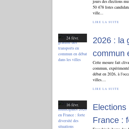
jours des élections mu
50 478 listes candida
ville...
LIRE LA SUITE
24 févr.
2026 : la 
commun en
Cette mesure fait cliv
commun, expérimentée 
débat en 2026, à l'occ
villes....
LIRE LA SUITE
16 févr.
Elections
France : f