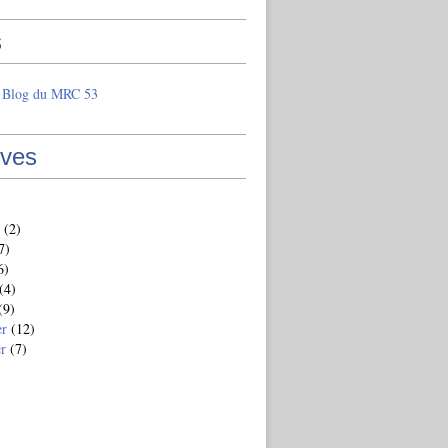
s
e Blog du MRC 53
ives
(2)
7)
6)
(4)
(9)
er
(12)
er
(7)