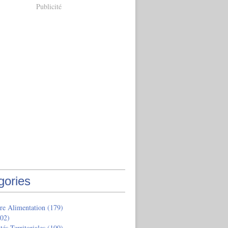
Publicité
gories
re Alimentation
(179)
02)
tés Territoriales
(100)