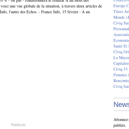
10 % - ou pas - conditionnera le résultat A un mois des
Europe C
voici une vue globale de la situation, à travers deux articles de
Titres Ar
Info, l'autre des Echos. - France Info, 15 février : À un
Monde
(4
Civiq Sai
Personnal
Associati
Economi
Santé Et
Civiq Ori
La Maye
Capitalis
Civiq 53
Femmes
(
Rencontr
Civiq Sai
News
Abonnez-v
Publicité
publiés.