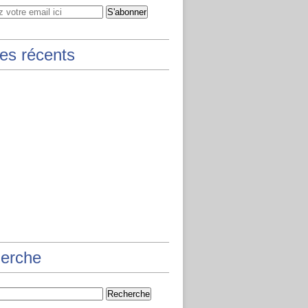
les récents
erche