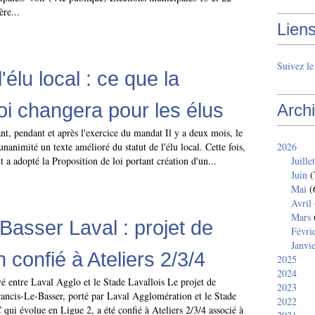
re...
Lien
Suivez l
l'élu local : ce que la
loi changera pour les élus
Arch
nt, pendant et après l'exercice du mandat Il y a deux mois, le
unanimité un texte amélioré du statut de l'élu local. Cette fois,
2026
t a adopté la Proposition de loi portant création d'un...
Juillet
Juin
(
Mai
(
Avril
Mars
Basser Laval : projet de
Févri
Janvi
 confié à Ateliers 2/3/4
2025
2024
vé entre Laval Agglo et le Stade Lavallois Le projet de
2023
rancis-Le-Basser, porté par Laval Agglomération et le Stade
2022
ui évolue en Ligue 2, a été confié à Ateliers 2/3/4 associé à