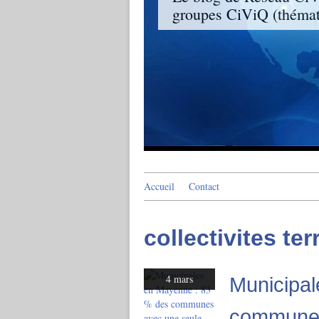
groupes CiViQ (thémati
Accueil
Contact
collectivites ter
4 mars
Municipa
communes 