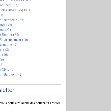
ontinent
(63)
ticles Blog Civiq
(51)
3)
nt-Berthevin
(35)
ités
(30)
ons
(27)
e Emploi
(25)
 Environnement
(10)
entations
(9)
nne
(8)
me
(6)
(6)
5)
e Civiq
(5)
nt-Berthevin
(2)
letter
ous pour être averti des nouveaux articles