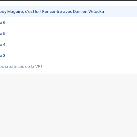
bey Maguire, c'est lui ! Rencontre avec Damien Witecka
e 6
e 5
e 4
e 3
s créatrices de la VF !
e 2
e 1
e Mektoub My Love arrive enfin ! Rencontre avec Shaïn Boumedine et Sal
i : après Toni en famille
elle réalise le bouleversant Dites lui que je l'aime
ais ! Rencontre autour de Vie privée de Rebecca Zlotowski