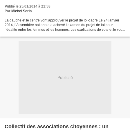
Publié le 25/01/2014 à 21:58
Par
Michel Sorin
La gauche et le centre vont approuver le projet de loi-cadre Le 24 janvier
2014, l’Assemblée nationale a achevé l’examen du projet de loi pour
l’égalité entre les femmes et les hommes. Les explications de vote et le vote
auront lieu le 28 janvier après-midi,...
Publicité
Collectif des associations citoyennes : un