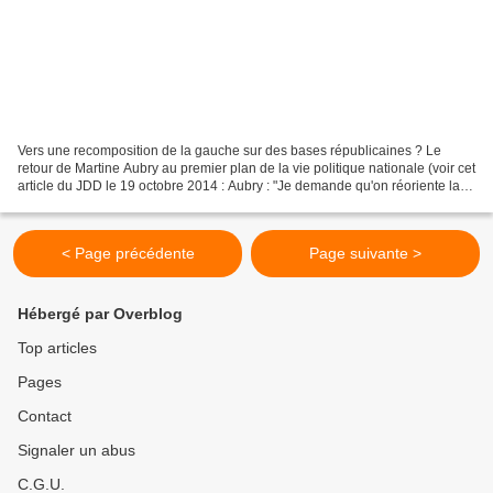
Vers une recomposition de la gauche sur des bases républicaines ? Le
retour de Martine Aubry au premier plan de la vie politique nationale (voir cet
article du JDD le 19 octobre 2014 : Aubry : "Je demande qu'on réoriente la
politique ) est lié à l’affirmation...
< Page précédente
Page suivante >
Hébergé par Overblog
Top articles
Pages
Contact
Signaler un abus
C.G.U.