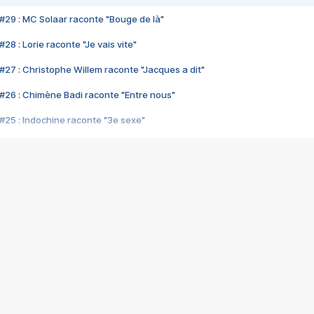
#29 : MC Solaar raconte "Bouge de là"
28 : Lorie raconte "Je vais vite"
#27 : Christophe Willem raconte "Jacques a dit"
#26 : Chimène Badi raconte "Entre nous"
#25 : Indochine raconte "3e sexe"
#24 : Zaho raconte "C'est chelou"
#23 : Patrick Bruel raconte "Au café des délices"
#22 : Kyo raconte "Le chemin"
#21 : Nolwenn Leroy raconte "Cassé"
#20 : Patrick Hernandez raconte "Born to be alive"
#19 : Lorie raconte "Près de moi"
#18 : Michael Jones raconte "A nos actes manqués" (avec Jean-Jacque